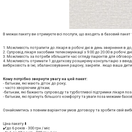
В межах пакету ви отримуєте всі послуги, що входять в базовий пакет т
1. Можливість потрапити до лікаря в робочі дні в день звернення в 
2. Супровід лікаря засобами телекомунікації з 9.00 до 20.00 в робочі д
3. Можливість за потреби збільшити час огляду пацієнтів для обгово
4. Можливість отримати 1 додаткову розширену консультацію з введен
вибірковість в їжі, збалансовування раціону, закрепи.. якщо ваша дит
Кому потрібно звернути увагу на цей пакет:
- батькам, які мають діток до року;
- часто хворіючим діткам;
-батькам, які бажають супроводу та турботливої підтримки лікаря поз
- батькам, які прагнуть більшого комфорту та уваги поза межами базов
Ознайомитись з повним варіантом умов договору та зробити свій вибі
Ціна пакету ⬇️
✔️до 6 років - 300 грн / міс