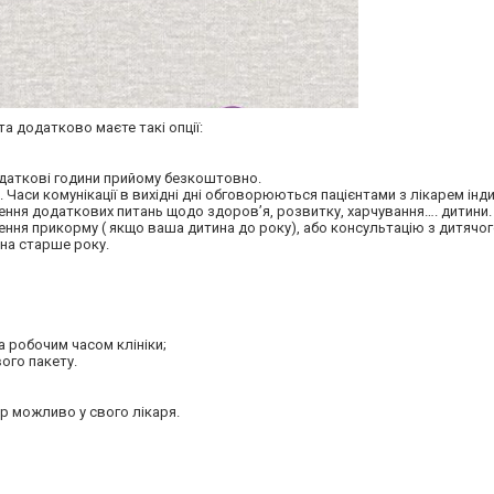
а додатково маєте такі опції:
додаткові години прийому безкоштовно.
ні. Часи комунікації в вихідні дні обговорюються пацієнтами з лікарем інд
рення додаткових питань щодо здоровʼя, розвитку, харчування…. дитини.
ня прикорму ( якщо ваша дитина до року), або консультацію з дитячог
ина старше року.
а робочим часом клініки;
ого пакету.
р можливо у свого лікаря.