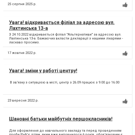
25 серпня 2025 р.
Увага! відкривається філіал за адресою вул.
Лахтинська 13-а
З 24.10.2022 відкривається філіал "Альтернативи" за адресою вул.
Лахтинська 13-а. Бажаючих вкласти декларації з нашими лікарями -
ласкаво просимо.
17 жовтня 2022 р.
Увага! зміни у работі центру!
В зв'язку з ситуацією в місті, центр з 26.09 працює з 9.00 до 16.00
23 вересня 2022 р.
Шановні батьки майбутніх першокласників!
Для оформлення до навчального закладу та перед проведенням
проби Руф'є дітям, яким вже виповнилося 6 років, обов'язковим є