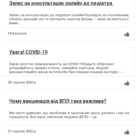
Запис на консультацію онлайн до педіатра
Запис на консультацію до педіатра онлайнПерейдіть за посиланням,
оберіть зручний час та заповніть коротку форму — лікар зв’яжеться з
вами...
18 березня
Увага! COVID-19
Зараз зростає захворюваність на COVID-19.Будьте обережні:•
дотримуйтесь правил гігієни,• уникайте скупчень людей,•
використовуйте маску за потреби.При перших ознаках застуди —...
28 серпня 2025 р.
Чому вакцинація від ВПЛ така важлива?
Ми часто думаємо, що проблеми зі здоров’ям «десь далеко» і нас не
торкнуться. Але вірус папіломи людини (ВПЛ) – це...
27 серпня 2025 р.