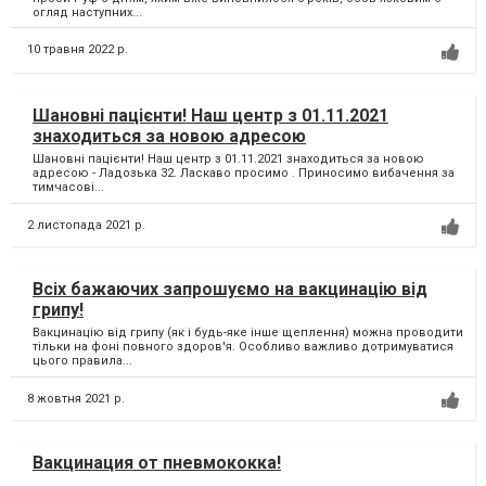
огляд наступних...
10 травня 2022 р.
Шановні пацієнти! Наш центр з 01.11.2021
знаходиться за новою адресою
Шановні пацієнти! Наш центр з 01.11.2021 знаходиться за новою
адресою - Ладозька 32. Ласкаво просимо . Приносимо вибачення за
тимчасові...
2 листопада 2021 р.
Всіх бажаючих запрошуємо на вакцинацію від
грипу!
Вакцинацію від грипу (як і будь-яке інше щеплення) можна проводити
тільки на фоні повного здоров'я. Особливо важливо дотримуватися
цього правила...
8 жовтня 2021 р.
Вакцинация от пневмококка!