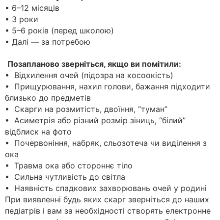
• 6–12 місяців
• 3 роки
• 5–6 років (перед школою)
• Далі — за потребою
Позапланово зверніться, якщо ви помітили:
• Відхилення очей (підозра на косоокість)
• Прищурювання, нахил голови, бажання підходити
близько до предметів
• Скарги на розмитість, двоїння, “туман”
• Асиметрія або різний розмір зіниць, “білий”
відблиск на фото
• Почервоніння, набряк, сльозотеча чи виділення з
ока
• Травма ока або стороннє тіло
• Сильна чутливість до світла
• Наявність спадкових захворювань очей у родині
При виявленні будь яких скарг зверніться до наших
педіатрів і вам за необхідності створять електронне