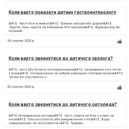
Коли варто показати дитину гастроентерологу
&#13; Часті болі в животі&#13; Тривалі запори або діарея&#13;
Здуття, гази, нудота чи блювання без причини&#13; Відмова від їжі,
поганий...
26 серпня 2025 р.
Коли варто звернутися до дитячого уролога?
&#13; часті або болючі сечовипускання&#13; нетримання сечі після
5 років&#13; почервоніння чи набряк зовнішніх статевих органів&#13;
яєчко не опустилось у...
25 серпня 2025 р.
Коли варто звернутися до дитячого ортопеда?
&#13; Неправильна постава&#13; Часті скарги на біль у спині чи
ногах&#13; Плоскостопість або викривлення стоп&#13; Хода
«навшпиньки» чи «косолапість»&#13; Травми,...