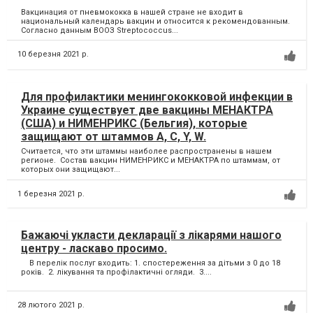
Вакцинация от пневмококка в нашей стране не входит в
национальный календарь вакцин и относится к рекомендованным.
Согласно данным ВООЗ Streptococcus...
10 березня 2021 р.
Для профилактики менингококковой инфекции в
Украине существует две вакцины МЕНАКТРА
(США) и НИМЕНРИКС (Бельгия), которые
защищают от штаммов A, C, Y, W.
Считается, что эти штаммы наиболее распространены в нашем
регионе. Состав вакцин НИМЕНРИКС и МЕНАКТРА по штаммам, от
которых они защищают...
1 березня 2021 р.
Бажаючі укласти декларації з лікарями нашого
центру - ласкаво просимо.
В перелік послуг входить: 1. спостереження за дітьми з 0 до 18
років. 2. лікування та профілактичні огляди. 3....
28 лютого 2021 р.